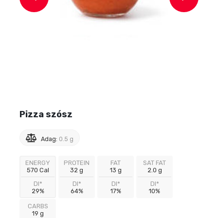
Pizza szósz
Adag:
0.5 g
ENERGY
PROTEIN
FAT
SAT FAT
570 Cal
32 g
13 g
2.0 g
DI*
DI*
DI*
DI*
29%
64%
17%
10%
CARBS
19 g