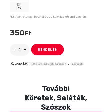
DI*
7%
*DI: Ajánlott napi bevitel 2000 kalóriás étrend alapján.
350
Ft
RENDELÉS
Kategóriák:
,
Köretek, Saláták, Szószok
Szószok
További
Köretek, Saláták,
Szószok