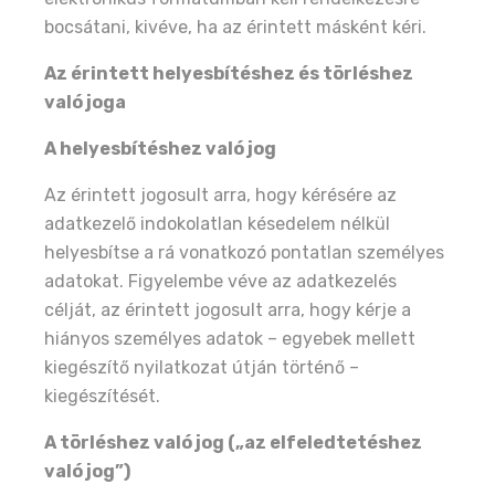
bocsátani, kivéve, ha az érintett másként kéri.
Az érintett helyesbítéshez és törléshez
való joga
A helyesbítéshez való jog
Az érintett jogosult arra, hogy kérésére az
adatkezelő indokolatlan késedelem nélkül
helyesbítse a rá vonatkozó pontatlan személyes
adatokat. Figyelembe véve az adatkezelés
célját, az érintett jogosult arra, hogy kérje a
hiányos személyes adatok – egyebek mellett
kiegészítő nyilatkozat útján történő –
kiegészítését.
A törléshez való jog („az elfeledtetéshez
való jog”)