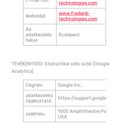
E-mail cím:
technologies.com
www.frederik-
Weboldal:
technologies.com
Az
adatkezelés
Budapest
helye:
TEVÉKENYSÉG: Statisztikai célú sütik (Google
Analytics)
Cégnév:
Google Inc.,
adatkezelési
https://support.google.com/ana
tájékoztató:
1600 Amphitheatre Parkway Mou
székhely:
USA