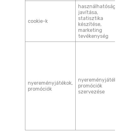
használhatóság
önké
javítása,
hozz
statisztika
cookie-k
[GDP
készítése,
(1) 
marketing
a) po
tevékenység
önké
hozz
[GDP
(1) 
a) po
vala
nyereményjátékok,
nyereményjátékok,
Érint
promóciók
promóciók
nyer
szervezése
eset
köte
telje
[GDP
(1) 
c) p