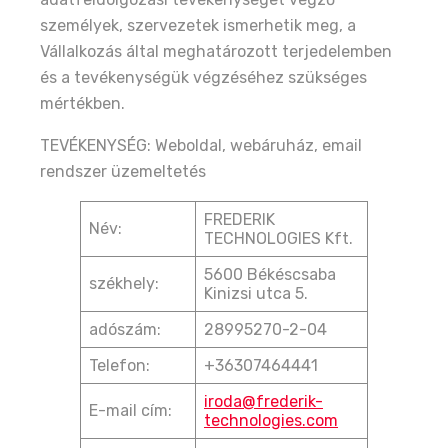
személyek, szervezetek ismerhetik meg, a
Vállalkozás által meghatározott terjedelemben
és a tevékenységük végzéséhez szükséges
mértékben.
TEVÉKENYSÉG: Weboldal, webáruház, email
rendszer üzemeltetés
FREDERIK
Név:
TECHNOLOGIES Kft.
5600 Békéscsaba
székhely:
Kinizsi utca 5.
adószám:
28995270-2-04
Telefon:
+36307464441
iroda@frederik-
E-mail cím:
technologies.com