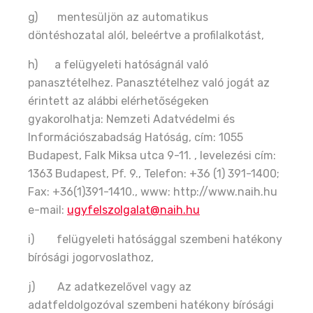
g) mentesüljön az automatikus
döntéshozatal alól, beleértve a profilalkotást,
h) a felügyeleti hatóságnál való
panasztételhez. Panasztételhez való jogát az
érintett az alábbi elérhetőségeken
gyakorolhatja: Nemzeti Adatvédelmi és
Információszabadság Hatóság, cím: 1055
Budapest, Falk Miksa utca 9-11. , levelezési cím:
1363 Budapest, Pf. 9., Telefon: +36 (1) 391-1400;
Fax: +36(1)391-1410., www: http://www.naih.hu
e-mail:
ugyfelszolgalat@naih.hu
i) felügyeleti hatósággal szembeni hatékony
bírósági jogorvoslathoz,
j) Az adatkezelővel vagy az
adatfeldolgozóval szembeni hatékony bírósági