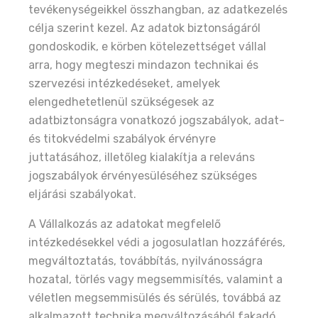
tevékenységeikkel összhangban, az adatkezelés
célja szerint kezel. Az adatok biztonságáról
gondoskodik, e körben kötelezettséget vállal
arra, hogy megteszi mindazon technikai és
szervezési intézkedéseket, amelyek
elengedhetetlenül szükségesek az
adatbiztonságra vonatkozó jogszabályok, adat-
és titokvédelmi szabályok érvényre
juttatásához, illetőleg kialakítja a releváns
jogszabályok érvényesüléséhez szükséges
eljárási szabályokat.
A Vállalkozás az adatokat megfelelő
intézkedésekkel védi a jogosulatlan hozzáférés,
megváltoztatás, továbbítás, nyilvánosságra
hozatal, törlés vagy megsemmisítés, valamint a
véletlen megsemmisülés és sérülés, továbbá az
alkalmazott technika megváltozásából fakadó