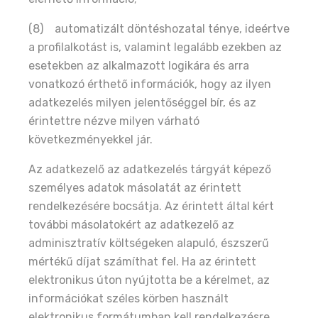
(8) automatizált döntéshozatal ténye, ideértve
a profilalkotást is, valamint legalább ezekben az
esetekben az alkalmazott logikára és arra
vonatkozó érthető információk, hogy az ilyen
adatkezelés milyen jelentőséggel bír, és az
érintettre nézve milyen várható
következményekkel jár.
Az adatkezelő az adatkezelés tárgyát képező
személyes adatok másolatát az érintett
rendelkezésére bocsátja. Az érintett által kért
további másolatokért az adatkezelő az
adminisztratív költségeken alapuló, észszerű
mértékű díjat számíthat fel. Ha az érintett
elektronikus úton nyújtotta be a kérelmet, az
információkat széles körben használt
elektronikus formátumban kell rendelkezésre