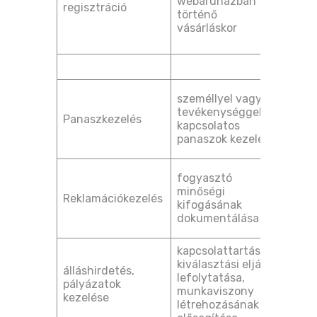
webáruházban
[GDP
regisztráció
történő
(1) 
vásárláskor
a) po
jogi
személlyel vagy
köte
tevékenységgel
Panaszkezelés
[GDP
kapcsolatos
(1) 
panaszok kezelése
c) po
jogi
fogyasztó
köte
minőségi
Reklamációkezelés
[GDP
kifogásának
(1) 
dokumentálása
c) po
kapcsolattartás,
önké
kiválasztási eljárás
álláshirdetés,
hozz
lefolytatása,
pályázatok
[GDP
munkaviszony
kezelése
(1) 
létrehozásának
a) po