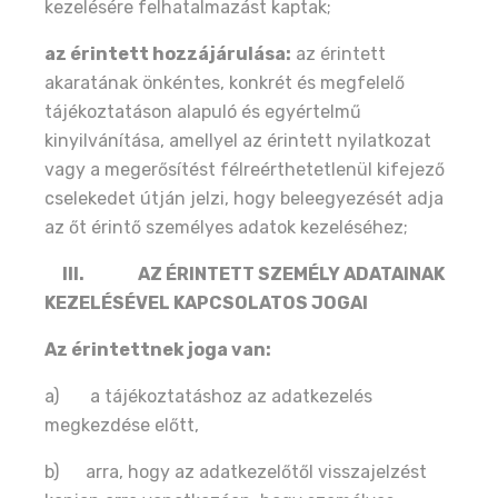
kezelésére felhatalmazást kaptak;
az érintett hozzájárulása:
az érintett
akaratának önkéntes, konkrét és megfelelő
tájékoztatáson alapuló és egyértelmű
kinyilvánítása, amellyel az érintett nyilatkozat
vagy a megerősítést félreérthetetlenül kifejező
cselekedet útján jelzi, hogy beleegyezését adja
az őt érintő személyes adatok kezeléséhez;
III.
AZ ÉRINTETT SZEMÉLY ADATAINAK
KEZELÉSÉVEL KAPCSOLATOS JOGAI
Az érintettnek joga van:
a) a tájékoztatáshoz az adatkezelés
megkezdése előtt,
b) arra, hogy az adatkezelőtől visszajelzést