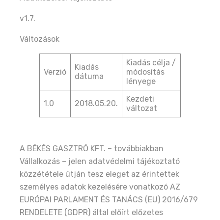
v1.7.
Változások
Kiadás célja /
Kiadás
Verzió
módosítás
dátuma
lényege
Kezdeti
1.0
2018.05.20.
változat
A BÉKÉS GASZTRÓ KFT. – továbbiakban
Vállalkozás – jelen adatvédelmi tájékoztató
közzététele útján tesz eleget az érintettek
személyes adatok kezelésére vonatkozó AZ
EURÓPAI PARLAMENT ÉS TANÁCS (EU) 2016/679
RENDELETE (GDPR) által előírt előzetes