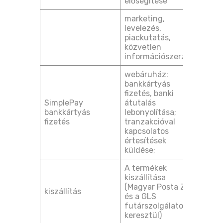
elősegítése
marketing,
önké
levelezés,
hozz
piackutatás,
[GDP
közvetlen
(1) 
információszerzés
a) po
webáruház:
bankkártyás
szer
fizetés, banki
telj
SimplePay
átutalás
szük
bankkártyás
lebonyolítása;
[GDP
fizetés
tranzakcióval
(1) 
kapcsolatos
b) po
értesítések
küldése;
A termékek
szer
kiszállítása
telj
(Magyar Posta Zrt.
szük
kiszállítás
és a GLS
[GDP
futárszolgálaton
(1) 
keresztül)
b) po