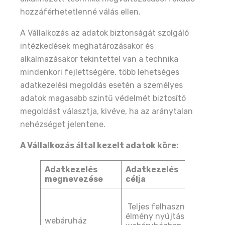
hozzáférhetetlenné válás ellen.
A Vállalkozás az adatok biztonságát szolgáló
intézkedések meghatározásakor és
alkalmazásakor tekintettel van a technika
mindenkori fejlettségére, több lehetséges
adatkezelési megoldás esetén a személyes
adatok magasabb szintű védelmét biztosító
megoldást választja, kivéve, ha az aránytalan
nehézséget jelentene.
A Vállalkozás által kezelt adatok köre:
Adatkezelés
Adatkezelés
Ada
megnevezése
célja
Joga
Teljes felhasználói
önké
élmény nyújtása a
hozz
webáruház