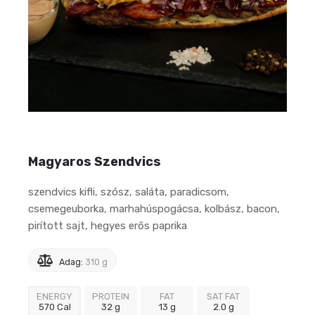
Magyaros Szendvics
szendvics kifli, szósz, saláta, paradicsom,
csemegeuborka, marhahúspogácsa, kolbász, bacon,
pirított sajt, hegyes erős paprika
Adag:
310 g
ENERGY
PROTEIN
FAT
SAT FAT
570 Cal
32 g
13 g
2.0 g