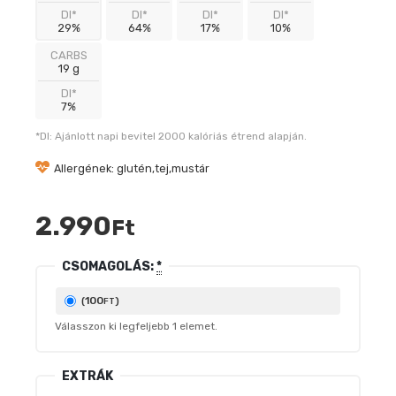
DI*
DI*
DI*
DI*
29%
64%
17%
10%
CARBS
19 g
DI*
7%
*DI: Ajánlott napi bevitel 2000 kalóriás étrend alapján.
Allergének: glutén,tej,mustár
2.990
Ft
CSOMAGOLÁS:
*
100
(
)
FT
Válasszon ki legfeljebb
1
elemet.
EXTRÁK