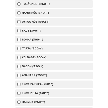
250
TOJÁS(1DB) (
)
FT
540
HAMBI HÚS (
)
FT
540
GYROS HÚS (
)
FT
390
SAJT (
)
FT
300
SONKA (
)
FT
300
TARJA (
)
FT
300
KOLBÁSZ (
)
FT
320
BACON (
)
FT
250
ANANÁSZ (
)
FT
250
ERŐS PAPRIKA (
)
FT
130
ERŐS PISTA (
)
FT
250
HAGYMA (
)
FT