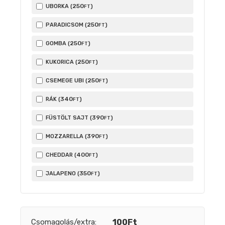
250
UBORKA (
)
FT
250
PARADICSOM (
)
FT
250
GOMBA (
)
FT
250
KUKORICA (
)
FT
250
CSEMEGE UBI (
)
FT
340
RÁK (
)
FT
390
FÜSTÖLT SAJT (
)
FT
390
MOZZARELLA (
)
FT
400
CHEDDAR (
)
FT
350
JALAPENO (
)
FT
Csomagolás/extra:
100Ft