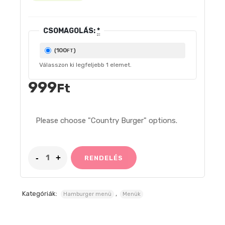
CSOMAGOLÁS:
*
100
(
)
FT
Válasszon ki legfeljebb
1
elemet.
999
Ft
Please choose "Country Burger" options.
RENDELÉS
Kategóriák:
,
Hamburger menü
Menük