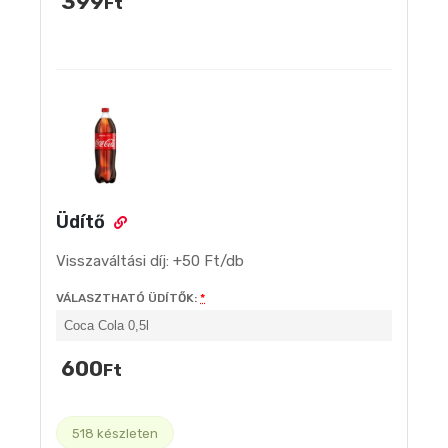
399
Ft
Üdítő
Visszaváltási díj: +
50 Ft/db
VÁLASZTHATÓ ÜDÍTŐK:
*
600
Ft
518 készleten