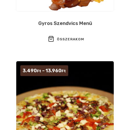
Gyros Szendvics Menü
ÖSSZERAKOM
Ártartomány:
3.490
–
13.960
Ft
Ft
3.490Ft
-
13.960Ft