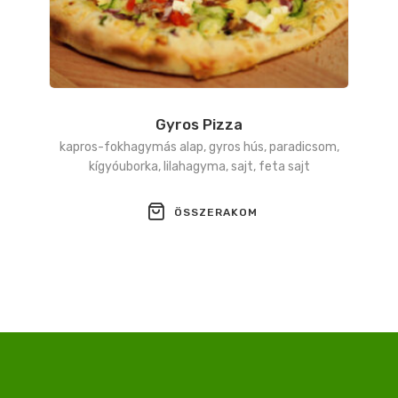
Gyros Pizza
kapros-fokhagymás alap, gyros hús, paradicsom,
kígyóuborka, lilahagyma, sajt, feta sajt
ÖSSZERAKOM